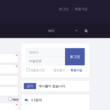
로그인
회원가입
낚시
회
원
로
그
인
자동로그인
정보찾기
회원가입
공지
게시물이 없습니다.
html
1:1문의