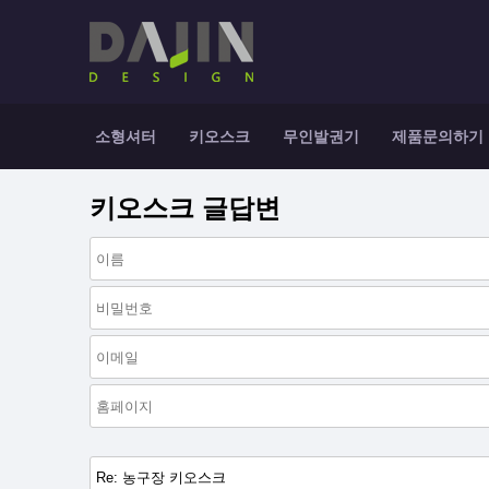
소형셔터
키오스크
무인발권기
제품문의하기
키오스크 글답변