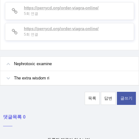
https://perrycd.org/order-viagra-online/
5회 연결
https://perrycd.org/order-viagra-online/
5회 연결
Nephrotoxic examine
The extra wisdom ri
목록
답변
글쓰기
댓글목록 0