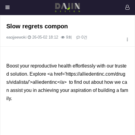
Slow regrets compon
eaojjeewoki
26-05-02 18:12
9회
0건
본문
Boost your reproductive health effortlessly with our truste
d solution. Explore <a href='https://alliedentinc.com/drug
s/vidalista/'>alliedentinc</a> to find out about how we ca
n assist you in achieving your aspiration of building a fam
ily.